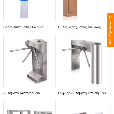
Επιλογή γλώσσας
Boom Αυτόματη Πύλη Του
Πύλες Φράγματος Με Φως
Συστήματος Στάθμευσης
LED
Αυτόματο Κατακόρυφο
Ευφυής Αυτόματη Πτώση Του
Σύστημα Ελέγχου Κίνησης
Βραχίονα
Στροφών