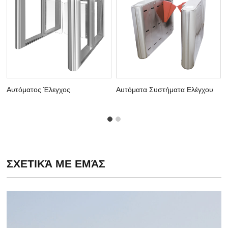
Αυτόματος Έλεγχος
Αυτόματα Συστήματα Ελέγχου
Πρόσβασης Κάρτας Swing
Πρόσβασης Στην Θύρα Rfid
Barree Requestile Gate
ΣΧΕΤΙΚΆ ΜΕ ΕΜΆΣ