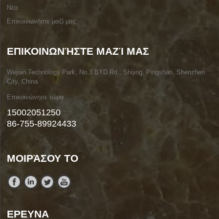
Νέα
Επικοινωνήστε μαζί μας
ΕΠΙΚΟΙΝΩΝΉΣΤΕ ΜΑΖΊ ΜΑΣ
Wejoin Technology Park, No.3 BYD Rd., Shijing, Pingshan, Shenzhen
City, China
Επικοινώνησε τώρα
15002051250
86-755-89924433
ΜΟΙΡΆΣΟΥ ΤΟ
ΕΡΕΥΝΑ