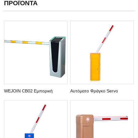
ΠΡΟΪΌΝΤΑ
WEJOIN CB02 Εμπορική
Αυτόματο Φράγκο Servo
Πύλη Φραγμού Για Το
Motor Barrier Gate
Πάρκινγκ